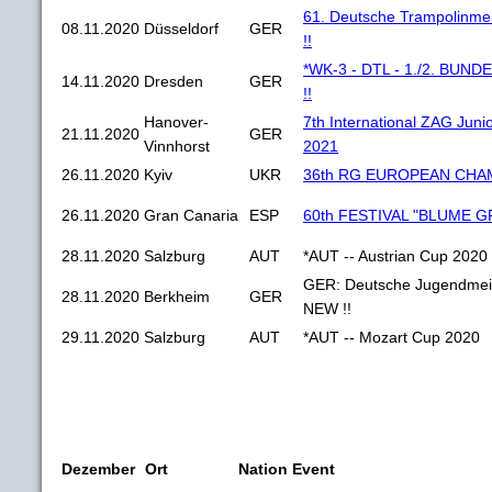
61. Deutsche Trampolinmei
08.11.2020
Düsseldorf
GER
!!
*WK-3 - DTL - 1./2. BUN
14.11.2020
Dresden
GER
!!
Hanover-
7th International ZAG Juni
21.11.2020
GER
Vinnhorst
2021
26.11.2020
Kyiv
UKR
36th RG EUROPEAN CHAMP
26.11.2020
Gran Canaria
ESP
60th FESTIVAL "BLUME G
28.11.2020
Salzburg
AUT
*AUT -- Austrian Cup 2020
GER: Deutsche Jugendmeist
28.11.2020
Berkheim
GER
NEW !!
29.11.2020
Salzburg
AUT
*AUT -- Mozart Cup 2020
Dezember
Ort
Nation
Event