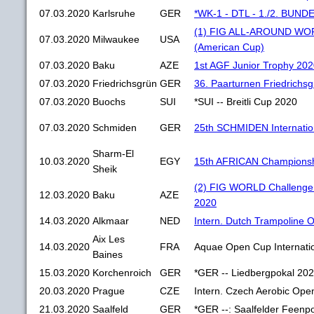
07.03.2020
Karlsruhe
GER
*WK-1 - DTL - 1./2. BUN
(1) FIG ALL-AROUND WO
07.03.2020
Milwaukee
USA
(American Cup)
07.03.2020
Baku
AZE
1st AGF Junior Trophy 20
07.03.2020
Friedrichsgrün
GER
36. Paarturnen Friedrichs
07.03.2020
Buochs
SUI
*SUI -- Breitli Cup 2020
07.03.2020
Schmiden
GER
25th SCHMIDEN Internatio
Sharm-El
10.03.2020
EGY
15th AFRICAN Championshi
Sheik
(2) FIG WORLD Challenge
12.03.2020
Baku
AZE
2020
14.03.2020
Alkmaar
NED
Intern. Dutch Trampoline 
Aix Les
14.03.2020
FRA
Aquae Open Cup Internati
Baines
15.03.2020
Korchenroich
GER
*GER -- Liedbergpokal 20
20.03.2020
Prague
CZE
Intern. Czech Aerobic Ope
21.03.2020
Saalfeld
GER
*GER --: Saalfelder Feenp