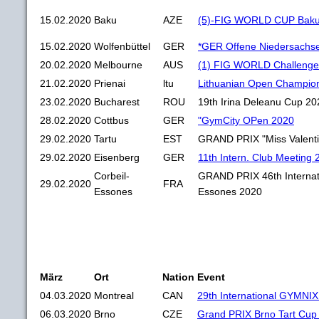
15.02.2020
Baku
AZE
(5)-FIG WORLD CUP Baku
15.02.2020
Wolfenbüttel
GER
*GER Offene Niedersachse
20.02.2020
Melbourne
AUS
(1) FIG WORLD Challeng
21.02.2020
Prienai
ltu
Lithuanian Open Champio
23.02.2020
Bucharest
ROU
19th Irina Deleanu Cup 20
28.02.2020
Cottbus
GER
"GymCity OPen 2020
29.02.2020
Tartu
EST
GRAND PRIX "Miss Valent
29.02.2020
Eisenberg
GER
11th Intern. Club Meeting 
Corbeil-
GRAND PRIX 46th Internati
29.02.2020
FRA
Essones
Essones 2020
März
Ort
Nation
Event
04.03.2020
Montreal
CAN
29th International GYMNIX
06.03.2020
Brno
CZE
Grand PRIX Brno Tart Cup