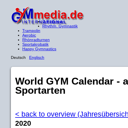
Gerätturnen
Rhythm. Gymnastik
Trampolin
Aerobic
Rhönradturnen
Sportakrobatik
Happy Gymnastics
Deutsch
Englisch
World GYM Calendar - all
Sportarten
< back to overview (Jahresübersich
2020