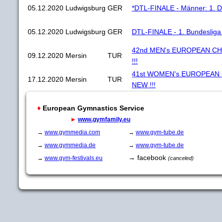
05.12.2020
Ludwigsburg
GER
*DTL-FINALE - Männer: 1. 
05.12.2020
Ludwigsburg
GER
DTL-FINALE - 1. Bundesliga
42nd MEN's EUROPEAN CH
09.12.2020
Mersin
TUR
!!!
41st WOMEN's EUROPEAN 
17.12.2020
Mersin
TUR
NEW !!!
♦
European Gymnastics Service
►
www.gymfamily.eu
→
www.gymmedia.com
→
www.gym-tube.de
→
www.gymmedia.de
→
www.gym-tube.de
→ facebook
→
www.gym-festivals.eu
(canceled)