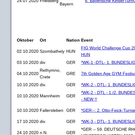
24.07.2020
Friedberg
6. Bayerische KinderTur
Bayern
Oktober
Ort
Nation
Event
FIG World Challenge Cup 20
02.10.2020
Szombathely
HUN
HUN
03.10.2020
div.
GER
*WK-1 -DTL- 1. BUNDESLIG
Rethymno,
04.10.2020
GRE
7th Golden Age GYM Festiv
Crete
10.10.2020
div.
GER
*WK-2 - DTL- 1. BUNDESLI
*WK-2 - DTL - 1./2. BUND
10.10.2020
Mannheim
GER
- NEW !!
10.10.2020
Fallersleben
GER
*GER--: 2. Otto-Feick-Turni
17.10.2020
div.
GER
*WK-3 - DTL- 1. BUNDESLI
*GER -- 59. DEUTSCHE R
24.10.2020
n.N.
GER