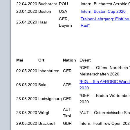
22.04.2020
Bucharest
ROU
Intern. Bucharest Aerobic
23.04.2020
Boston
USA
Intern. Boston Cup 2020
GER,
Trainer-Lehrgang: Einführu
25.04.2020
Haar
Bayern
Rad"
Mai
Ort
Nation
Event
*GER --: Offene Nordrhein-
02.05.2020
Ibbenbüren
GER
Meisterschaften 2020
*FIG--: 9th AEROBIC World
08.05.2020
Baku
AZE
2020
*GER --: Baden-Würtemberg
23.05.2020
Ludwigsburg
GER
2020
AUT,
23.05.2020
Wörgl
*AUT--: Österreichische St
Tirol
29.05.2020
Bracknell
GBR
Intern. Heathrow Open 20