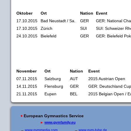
Oktober
Ort
Nation
Event
17.10.2015
Bad Neustadt / Sa.
GER
GER: National Ch
17.10.2015
Zürich
SUI
SUI: Schweizer Rh
24.10.2015
Bielefeld
GER
GER: Bielefeld Po
November
Ort
Nation
Event
07.11.2015
Salzburg
AUT
2015 Austrian Open
14.11.2015
Flensburg
GER
GER: Deutschland Cu
21.11.2015
Eupen
BEL
2015 Belgian Open / E
♦
European Gymnastics Service
►
www.gymfamily.eu
→
www.gymmedia.com
→
www.gym-tube.de