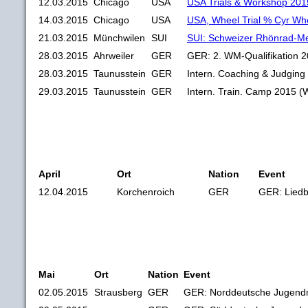
12.03.2015
Chicago
USA
USA Trials & Workshop 201
14.03.2015
Chicago
USA
USA, Wheel Trial % Cyr Wh
21.03.2015
Münchwilen
SUI
SUI: Schweizer Rhönrad-Me
28.03.2015
Ahrweiler
GER
GER: 2. WM-Qualifikation 
28.03.2015
Taunusstein
GER
Intern. Coaching & Judgin
29.03.2015
Taunusstein
GER
Intern. Train. Camp 2015 (
April
Ort
Nation
Event
12.04.2015
Korchenroich
GER
GER: Liedb
Mai
Ort
Nation
Event
02.05.2015
Strausberg
GER
GER: Norddeutsche Jugendm