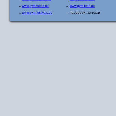
→
www.gymmedia.de
→
www.gym-tube.de
→ facebook
→
www.gym-festivals.eu
(canceled)