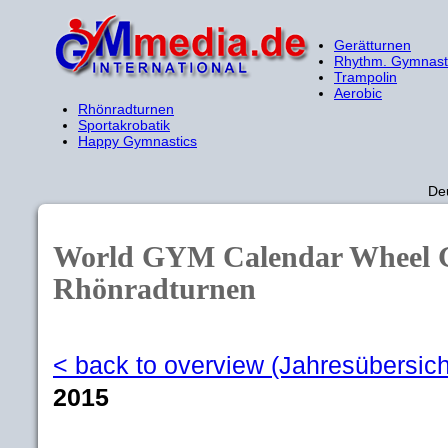
Gerätturnen
Rhythm. Gymnast
Trampolin
Aerobic
Rhönradturnen
Sportakrobatik
Happy Gymnastics
De
World GYM Calendar Wheel G
Rhönradturnen
< back to overview (Jahresübersich
2015