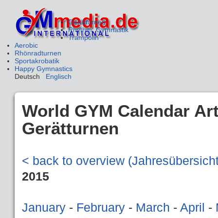
Gerätturnen
Rhythm. Gymnastik
Trampolin
Aerobic
Rhönradturnen
Sportakrobatik
Happy Gymnastics
Deutsch
Englisch
World GYM Calendar
Ar
Gerätturnen
< back to overview (Jahresübersicht
2015
January
-
February
-
March
-
April
-