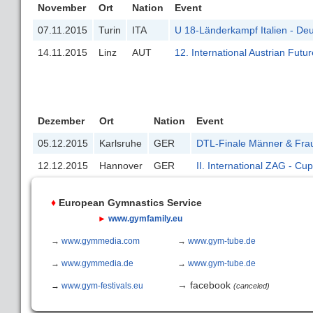
November
Ort
Nation
Event
07.11.2015
Turin
ITA
U 18-Länderkampf Italien - De
14.11.2015
Linz
AUT
12. International Austrian Fut
Dezember
Ort
Nation
Event
05.12.2015
Karlsruhe
GER
DTL-Finale Männer & Fra
12.12.2015
Hannover
GER
II. International ZAG - Cu
♦
European Gymnastics Service
►
www.gymfamily.eu
→
www.gymmedia.com
→
www.gym-tube.de
→
www.gymmedia.de
→
www.gym-tube.de
→ facebook
→
www.gym-festivals.eu
(canceled)