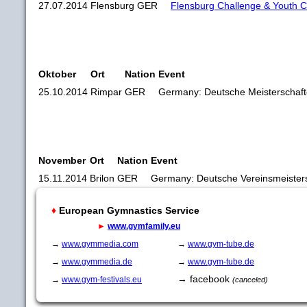
27.07.2014
Flensburg
GER
Flensburg Challenge & Youth
Oktober
Ort
Nation
Event
25.10.2014
Rimpar
GER
Germany: Deutsche Meisterschaf
November
Ort
Nation
Event
15.11.2014
Brilon
GER
Germany: Deutsche Vereinsmeister
♦
European Gymnastics Service
►
www.gymfamily.eu
→
www.gymmedia.com
→
www.gym-tube.de
→
www.gymmedia.de
→
www.gym-tube.de
→ facebook
→
www.gym-festivals.eu
(canceled)