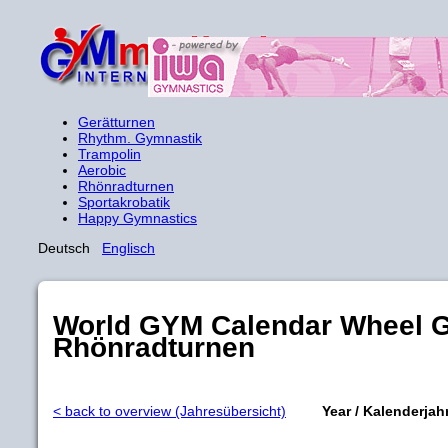
Gerätturnen
Rhythm. Gymnastik
Trampolin
Aerobic
Rhönradturnen
Sportakrobatik
Happy Gymnastics
Deutsch
Englisch
World GYM Calendar Wheel G
Rhönradturnen
< back to overview (Jahresübersicht)
Year / Kalenderjah