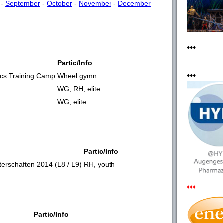
-
September
-
October
-
November
-
December
♦♦♦
Partic/Info
ics Training Camp
Wheel gymn.
♦♦♦
WG, RH, elite
WG, elite
Partic/Info
rschaften 2014 (L8 / L9)
RH, youth
♦♦♦
Partic/Info