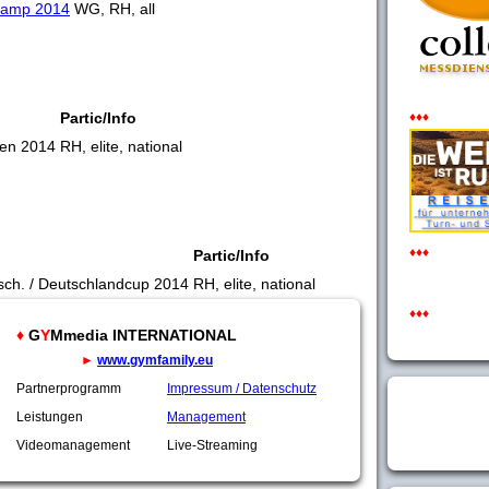
 Camp 2014
WG, RH, all
Partic/Info
♦♦♦
ten 2014
RH, elite, national
♦♦♦
Partic/Info
sch. / Deutschlandcup 2014
RH, elite, national
♦♦♦
♦
G
Y
Mmedia INTERNATIONAL
►
www.gymfamily.eu
Partnerprogramm
Impressum / Datenschutz
Leistungen
Management
Videomanagement
Live-Streaming