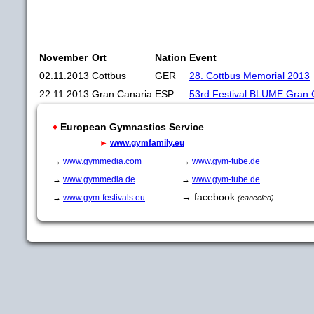
November
Ort
Nation
Event
02.11.2013
Cottbus
GER
28. Cottbus Memorial 2013
22.11.2013
Gran Canaria
ESP
53rd Festival BLUME Gran 
♦
European Gymnastics Service
►
www.gymfamily.eu
→
www.gymmedia.com
→
www.gym-tube.de
→
www.gymmedia.de
→
www.gym-tube.de
→ facebook
→
www.gym-festivals.eu
(canceled)