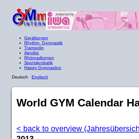
Gerätturnen
Rhythm. Gymnastik
Trampolin
Aerobic
Rhönradturnen
Sportakrobatik
Happy Gymnastics
Deutsch
Englisch
World GYM Calendar H
< back to overview (Jahresübersich
2013