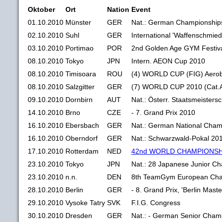
Oktober
Ort
Nation
Event
01.10.2010
Münster
GER
Nat.: German Championship
02.10.2010
Suhl
GER
International 'Waffenschmie
03.10.2010
Portimao
POR
2nd Golden Age GYM Festiv
08.10.2010
Tokyo
JPN
Intern. AEON Cup 2010
08.10.2010
Timisoara
ROU
(4) WORLD CUP (FIG) Aerob
08.10.2010
Salzgitter
GER
(7) WORLD CUP 2010 (Cat.
09.10.2010
Dornbirn
AUT
Nat.: Österr. Staatsmeistersc
14.10.2010
Brno
CZE
- 7. Grand Prix 2010
16.10.2010
Ebersbach
GER
Nat.: German National Cham
16.10.2010
Oberndorf
GER
Nat.: Schwarzwald-Pokal 20
17.10.2010
Rotterdam
NED
42nd WORLD CHAMPIONSH
23.10.2010
Tokyo
JPN
Nat.: 28 Japanese Junior C
23.10.2010
n.n.
DEN
8th TeamGym European Cha
28.10.2010
Berlin
GER
- 8. Grand Prix, 'Berlin Mast
29.10.2010
Vysoke Tatry
SVK
F.I.G. Congress
30.10.2010
Dresden
GER
Nat.: - German Senior Cham