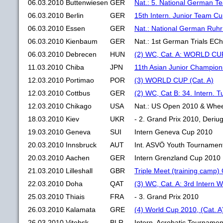
06.03.2010
Buttenwiesen
GER
Nat.: 5. National German 
06.03.2010
Berlin
GER
15th Intern. Junior Team C
06.03.2010
Essen
GER
Nat.: National German Ruh
06.03.2010
Kienbaum
GER
Nat.: 1st German Trials EC
06.03.2010
Debrecen
HUN
(2) WC, Cat. A: WORLD CUP
11.03.2010
Chiba
JPN
11th Asian Junior Champion
12.03.2010
Portimao
POR
(3) WORLD CUP (Cat. A)
12.03.2010
Cottbus
GER
(2) WC, Cat B: 34. Intern. T
12.03.2010
Chikago
USA
Nat.: US Open 2010 & Whe
18.03.2010
Kiev
UKR
- 2. Grand Prix 2010, Deriu
19.03.2010
Geneva
SUI
Intern Geneva Cup 2010
20.03.2010
Innsbruck
AUT
Int. ASVÖ Youth Tournament
20.03.2010
Aachen
GER
Intern Grenzland Cup 2010
21.03.2010
Lilleshall
GBR
Triple Meet (training camp
22.03.2010
Doha
QAT
(3) WC, Cat. A: 3rd Intern 
25.03.2010
Thiais
FRA
- 3. Grand Prix 2010
26.03.2010
Kalamata
GRE
(4) World Cup 2010, (Cat. A
26.03.2010
Vitebsk
BLR
Intern. Acrobatic Tourname