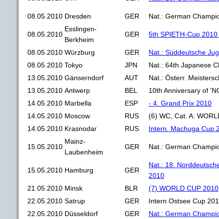
08.05.2010
Dresden
GER
Nat.: German Champio
Esslingen-
08.05.2010
GER
5th SPIETH-Cup 2010 
Berkheim
08.05.2010
Würzburg
GER
Nat.: Süddeutsche Ju
08.05.2010
Tokyo
JPN
Nat.: 64th Japanese 
13.05.2010
Gänserndorf
AUT
Nat.: Österr. Meisters
13.05.2010
Antwerp
BEL
10th Anniversary of 
14.05.2010
Marbella
ESP
- 4. Grand Prix 2010
14.05.2010
Moscow
RUS
(6) WC, Cat. A: WOR
14.05.2010
Krasnodar
RUS
Intern. Machuga Cup 
Mainz-
15.05.2010
GER
Nat.: German Champio
Laubenheim
Nat.: 18. Norddeutsch
15.05.2010
Hamburg
GER
2010
21.05.2010
Minsk
BLR
(7) WORLD CUP 2010, 
22.05.2010
Satrup
GER
Intern Ostsee Cup 20
22.05.2010
Düsseldorf
GER
Nat.: German Champi