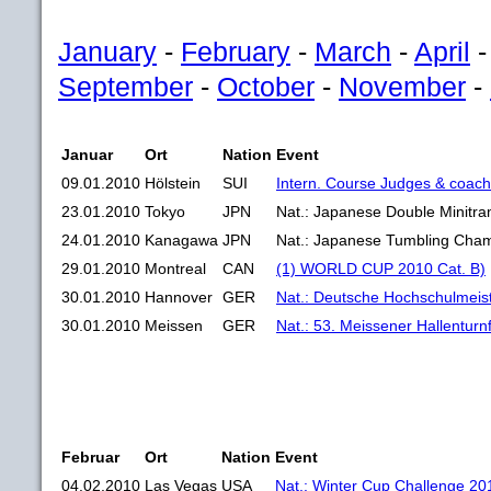
January
-
February
-
March
-
April
September
-
October
-
November
-
Januar
Ort
Nation
Event
09.01.2010
Hölstein
SUI
Intern. Course Judges & coach
23.01.2010
Tokyo
JPN
Nat.: Japanese Double Minitr
24.01.2010
Kanagawa
JPN
Nat.: Japanese Tumbling Cha
29.01.2010
Montreal
CAN
(1) WORLD CUP 2010 Cat. B)
30.01.2010
Hannover
GER
Nat.: Deutsche Hochschulmeis
30.01.2010
Meissen
GER
Nat.: 53. Meissener Hallenturn
Februar
Ort
Nation
Event
04.02.2010
Las Vegas
USA
Nat.: Winter Cup Challenge 20