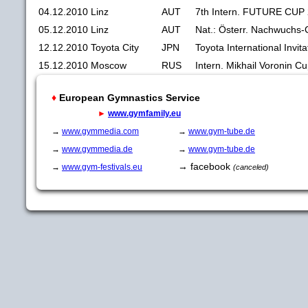
04.12.2010
Linz
AUT
7th Intern. FUTURE CUP
05.12.2010
Linz
AUT
Nat.: Österr. Nachwuchs
12.12.2010
Toyota City
JPN
Toyota International Invit
15.12.2010
Moscow
RUS
Intern. Mikhail Voronin C
♦
European Gymnastics Service
►
www.gymfamily.eu
→
www.gymmedia.com
→
www.gym-tube.de
→
www.gymmedia.de
→
www.gym-tube.de
→ facebook
→
www.gym-festivals.eu
(canceled)