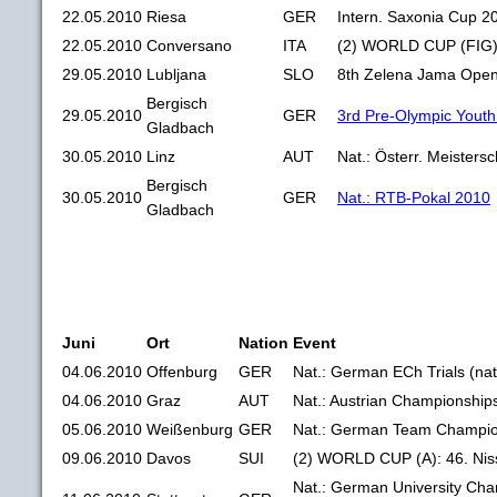
22.05.2010
Riesa
GER
Intern. Saxonia Cup 2
22.05.2010
Conversano
ITA
(2) WORLD CUP (FIG)
29.05.2010
Lubljana
SLO
8th Zelena Jama Ope
Bergisch
29.05.2010
GER
3rd Pre-Olympic Yout
Gladbach
30.05.2010
Linz
AUT
Nat.: Österr. Meisters
Bergisch
30.05.2010
GER
Nat.: RTB-Pokal 2010
Gladbach
Juni
Ort
Nation
Event
04.06.2010
Offenburg
GER
Nat.: German ECh Trials (nat.
04.06.2010
Graz
AUT
Nat.: Austrian Championships
05.06.2010
Weißenburg
GER
Nat.: German Team Champio
09.06.2010
Davos
SUI
(2) WORLD CUP (A): 46. Ni
Nat.: German University Cha