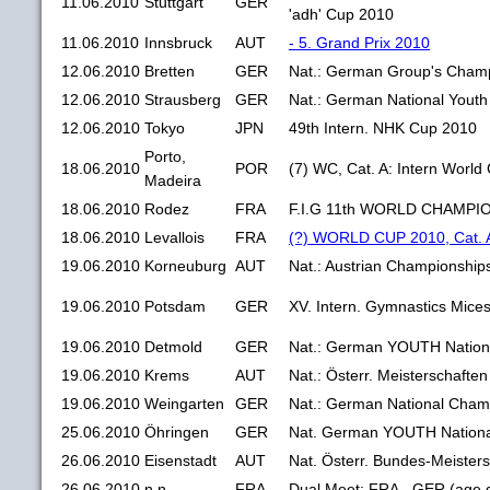
11.06.2010
Stuttgart
GER
'adh' Cup 2010
11.06.2010
Innsbruck
AUT
- 5. Grand Prix 2010
12.06.2010
Bretten
GER
Nat.: German Group's Cham
12.06.2010
Strausberg
GER
Nat.: German National Yout
12.06.2010
Tokyo
JPN
49th Intern. NHK Cup 2010
Porto,
18.06.2010
POR
(7) WC, Cat. A: Intern World
Madeira
18.06.2010
Rodez
FRA
F.I.G 11th WORLD CHAMPI
18.06.2010
Levallois
FRA
(?) WORLD CUP 2010, Cat. A 
19.06.2010
Korneuburg
AUT
Nat.: Austrian Championships
19.06.2010
Potsdam
GER
XV. Intern. Gymnastics Mice
19.06.2010
Detmold
GER
Nat.: German YOUTH Nation
19.06.2010
Krems
AUT
Nat.: Österr. Meisterschafte
19.06.2010
Weingarten
GER
Nat.: German National Cham
25.06.2010
Öhringen
GER
Nat. German YOUTH Nationa
26.06.2010
Eisenstadt
AUT
Nat. Österr. Bundes-Meister
26.06.2010
n.n.
FRA
Dual Meet: FRA - GER (age 