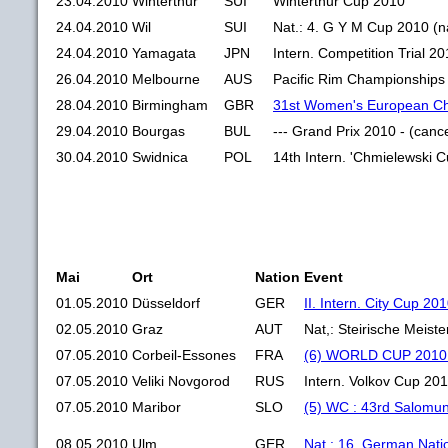
23.04.2010
Winterthur
SUI
Winterthur Cup 2010
24.04.2010
Wil
SUI
Nat.: 4. G Y M Cup 2010 (nat
24.04.2010
Yamagata
JPN
Intern. Competition Trial 2
26.04.2010
Melbourne
AUS
Pacific Rim Championships
28.04.2010
Birmingham
GBR
31st Women's European C
29.04.2010
Bourgas
BUL
--- Grand Prix 2010 - (cance
30.04.2010
Swidnica
POL
14th Intern. 'Chmielewski 
Mai
Ort
Nation
Event
01.05.2010
Düsseldorf
GER
II. Intern. City Cup 20
02.05.2010
Graz
AUT
Nat,: Steirische Meist
07.05.2010
Corbeil-Essones
FRA
(6) WORLD CUP 2010 
07.05.2010
Veliki Novgorod
RUS
Intern. Volkov Cup 20
07.05.2010
Maribor
SLO
(5) WC : 43rd Salomu
08.05.2010
Ulm
GER
Nat.: 16. German Nat