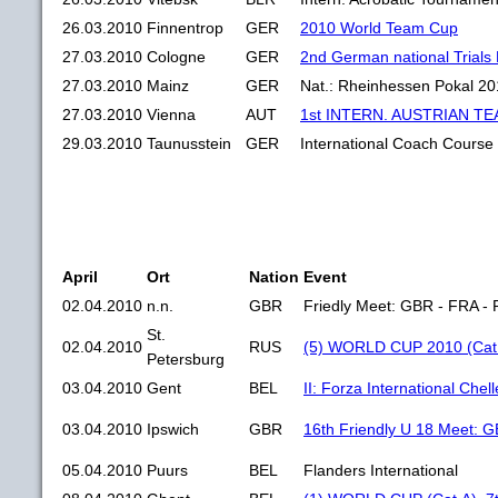
26.03.2010
Finnentrop
GER
2010 World Team Cup
27.03.2010
Cologne
GER
2nd German national Trial
27.03.2010
Mainz
GER
Nat.: Rheinhessen Pokal 2
27.03.2010
Vienna
AUT
1st INTERN. AUSTRIAN T
29.03.2010
Taunusstein
GER
International Coach Course
April
Ort
Nation
Event
02.04.2010
n.n.
GBR
Friedly Meet: GBR - FRA -
St.
02.04.2010
RUS
(5) WORLD CUP 2010 (Cat.
Petersburg
03.04.2010
Gent
BEL
II: Forza International Che
03.04.2010
Ipswich
GBR
16th Friendly U 18 Meet:
05.04.2010
Puurs
BEL
Flanders International