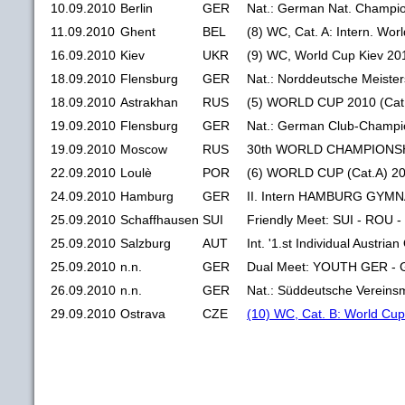
10.09.2010
Berlin
GER
Nat.: German Nat. Champio
11.09.2010
Ghent
BEL
(8) WC, Cat. A: Intern. Wo
16.09.2010
Kiev
UKR
(9) WC, World Cup Kiev 20
18.09.2010
Flensburg
GER
Nat.: Norddeutsche Meiste
18.09.2010
Astrakhan
RUS
(5) WORLD CUP 2010 (Cat.
19.09.2010
Flensburg
GER
Nat.: German Club-Champio
19.09.2010
Moscow
RUS
30th WORLD CHAMPIONSH
22.09.2010
Loulè
POR
(6) WORLD CUP (Cat.A) 2
24.09.2010
Hamburg
GER
II. Intern HAMBURG GYM
25.09.2010
Schaffhausen
SUI
Friendly Meet: SUI - ROU 
25.09.2010
Salzburg
AUT
Int. '1.st Individual Austria
25.09.2010
n.n.
GER
Dual Meet: YOUTH GER - 
26.09.2010
n.n.
GER
Nat.: Süddeutsche Vereins
29.09.2010
Ostrava
CZE
(10) WC, Cat. B: World Cu