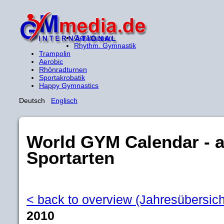
Gerätturnen
Rhythm. Gymnastik
Trampolin
Aerobic
Rhönradturnen
Sportakrobatik
Happy Gymnastics
Deutsch
Englisch
World GYM Calendar - all
Sportarten
< back to overview (Jahresübersich
2010