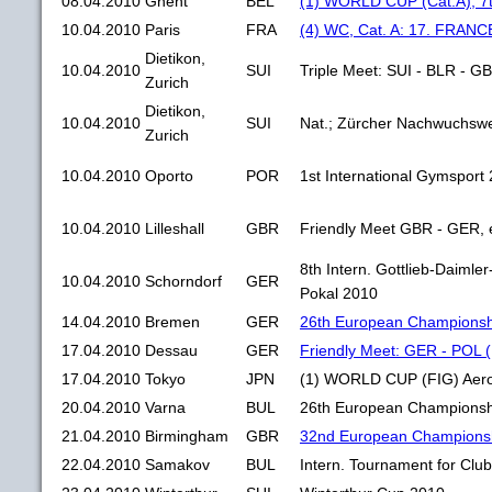
08.04.2010
Ghent
BEL
(1) WORLD CUP (Cat.A), 7
10.04.2010
Paris
FRA
(4) WC, Cat. A: 17. FRA
Dietikon,
10.04.2010
SUI
Triple Meet: SUI - BLR - G
Zurich
Dietikon,
10.04.2010
SUI
Nat.; Zürcher Nachwuchsw
Zurich
10.04.2010
Oporto
POR
1st International Gymsport
10.04.2010
Lilleshall
GBR
Friendly Meet GBR - GER, el
8th Intern. Gottlieb-Daimle
10.04.2010
Schorndorf
GER
Pokal 2010
14.04.2010
Bremen
GER
26th European Championsh
17.04.2010
Dessau
GER
Friendly Meet: GER - POL (
17.04.2010
Tokyo
JPN
(1) WORLD CUP (FIG) Aero
20.04.2010
Varna
BUL
26th European Championsh
21.04.2010
Birmingham
GBR
32nd European Championsh
22.04.2010
Samakov
BUL
Intern. Tournament for Clu