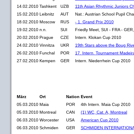
14.02.2010
Tashkent
UZB
11th Asian Rhythmic Juniors 
15.02.2010
Leibnitz
AUT
Nat.: Austrian School Pupil Ch
18.02.2010
Moscow
RUS
- 1. Grand Prix 2010
19.02.2010
n.n.
SUI
Friedly Meet, SUI - FRA - GER,
20.02.2010
Prague
CZE
Intern. Klokan Cup 2010
24.02.2010
Vinnitza
UKR
19th Stars above the Boug Riv
26.02.2010
Funchal
POR
17. Intern. Tournament Madeir
27.02.2010
Kempen
GER
Intern. Niederrhein Cup 2010
März
Ort
Nation
Event
05.03.2010
Maia
POR
4th Intern. Maia Cup 2010
05.03.2010
Montreal
CAN
(1) WC, Cat. A, Montreal
06.03.2010
Worcester
USA
American Cup 2010
06.03.2010
Schmiden
GER
SCHMIDEN INTERNATIONA