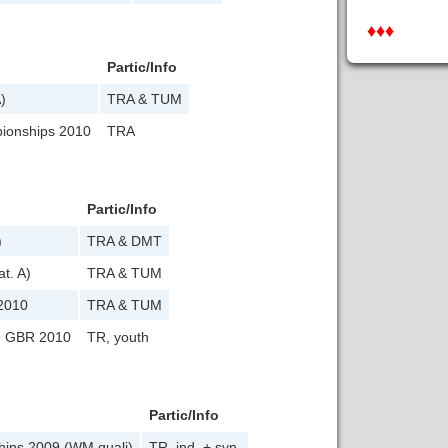
♦♦♦
Partic/Info
)
TRA & TUM
ionships 2010
TRA
Partic/Info
)
TRA & DMT
t. A)
TRA & TUM
2010
TRA & TUM
- GBR 2010
TR, youth
Partic/Info
ips 2009 (WM quali)
TR, ind. + syn.