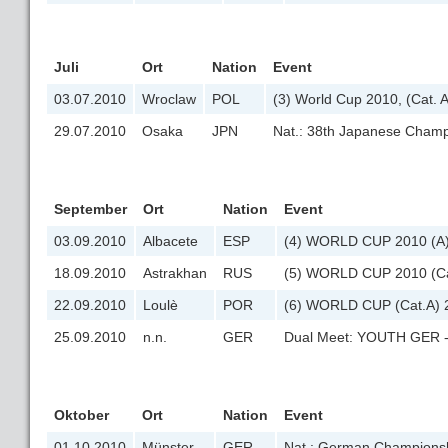
Juli
Ort
Nation
Event
03.07.2010
Wroclaw
POL
(3) World Cup 2010, (Cat. A
29.07.2010
Osaka
JPN
Nat.: 38th Japanese Champ
September
Ort
Nation
Event
03.09.2010
Albacete
ESP
(4) WORLD CUP 2010 (A
18.09.2010
Astrakhan
RUS
(5) WORLD CUP 2010 (Ca
22.09.2010
Loulè
POR
(6) WORLD CUP (Cat.A) 
25.09.2010
n.n.
GER
Dual Meet: YOUTH GER 
Oktober
Ort
Nation
Event
01.10.2010
Münster
GER
Nat.: German Championsh