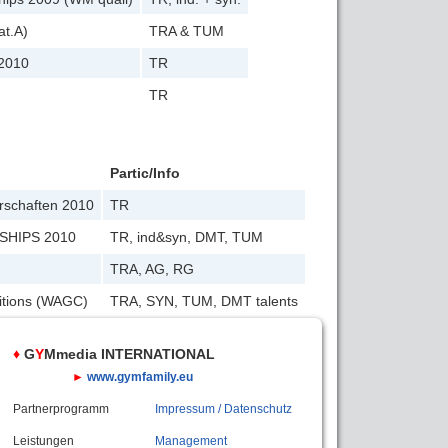
t.A)
TRA & TUM
 2010
TR
TR
Partic/Info
erschaften 2010
TR
SHIPS 2010
TR, ind&syn, DMT, TUM
TRA, AG, RG
itions (WAGC)
TRA, SYN, TUM, DMT talents
♦
G
Y
Mmedia INTERNATIONAL
►
www.gymfamily.eu
Partnerprogramm
Impressum / Datenschutz
Leistungen
Management