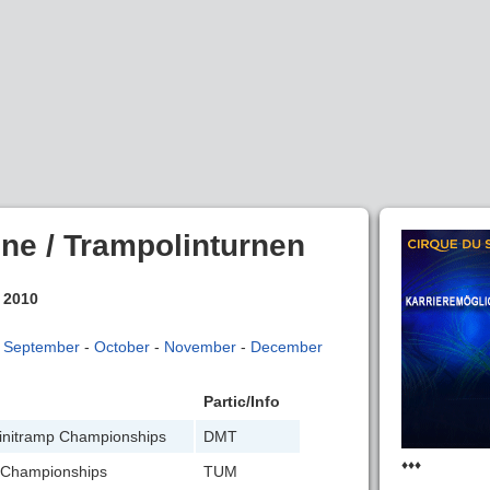
ne / Trampolinturnen
: 2010
-
September
-
October
-
November
-
December
Partic/Info
initramp Championships
DMT
♦♦♦
 Championships
TUM