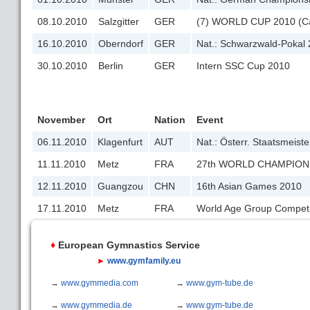
08.10.2010
Salzgitter
GER
(7) WORLD CUP 2010 (Ca
16.10.2010
Oberndorf
GER
Nat.: Schwarzwald-Pokal
30.10.2010
Berlin
GER
Intern SSC Cup 2010
November
Ort
Nation
Event
06.11.2010
Klagenfurt
AUT
Nat.: Österr. Staatsmeist
11.11.2010
Metz
FRA
27th WORLD CHAMPION
12.11.2010
Guangzou
CHN
16th Asian Games 2010
17.11.2010
Metz
FRA
World Age Group Compet
♦
European Gymnastics Service
►
www.gymfamily.eu
→
www.gymmedia.com
→
www.gym-tube.de
→
www.gymmedia.de
→
www.gym-tube.de