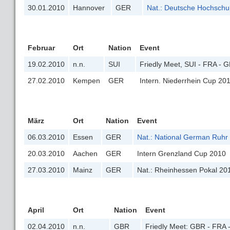
30.01.2010
Hannover
GER
Nat.: Deutsche Hochschu
Februar
Ort
Nation
Event
19.02.2010
n.n.
SUI
Friedly Meet, SUI - FRA - G
27.02.2010
Kempen
GER
Intern. Niederrhein Cup 20
März
Ort
Nation
Event
06.03.2010
Essen
GER
Nat.: National German Ruhr
20.03.2010
Aachen
GER
Intern Grenzland Cup 2010
27.03.2010
Mainz
GER
Nat.: Rheinhessen Pokal 20
April
Ort
Nation
Event
02.04.2010
n.n.
GBR
Friedly Meet: GBR - FRA