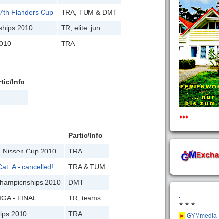
7th Flanders Cup
TRA, TUM & DMT
ships 2010
TR, elite, jun.
2010
TRA
rtic/Info
♦♦♦
Partic/Info
. Nissen Cup 2010
TRA
t. A - cancelled!
TRA & TUM
Championships 2010
DMT
IGA - FINAL
TR, teams
* * *
hips 2010
TRA
►
GYMmedia 