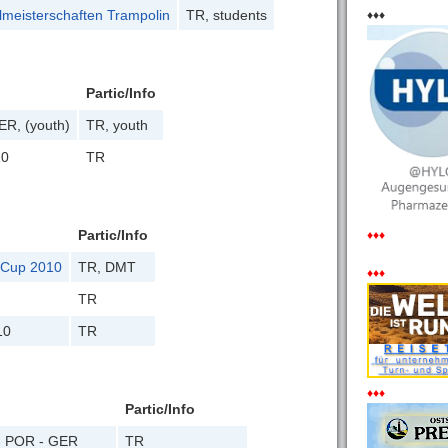
lmeisterschaften Trampolin
TR, students
♦♦♦
Partic/Info
ER, (youth)
TR, youth
10
TR
Partic/Info
♦♦♦
 Cup 2010
TR, DMT
♦♦♦
TR
10
TR
♦♦♦
Partic/Info
 - POR - GER
TR