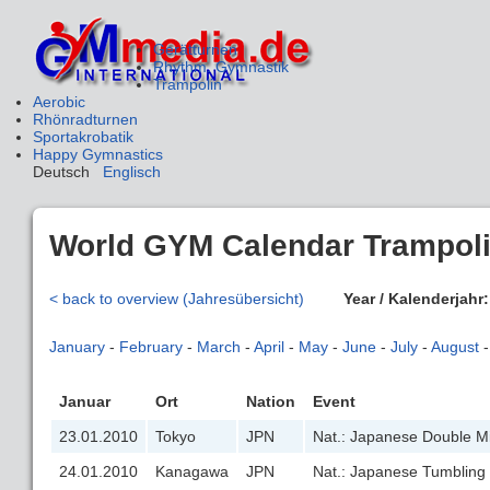
Gerätturnen
Rhythm. Gymnastik
Trampolin
Aerobic
Rhönradturnen
Sportakrobatik
Happy Gymnastics
Deutsch
Englisch
World GYM Calendar Trampoli
< back to overview (Jahresübersicht)
Year / Kalenderjahr
January
-
February
-
March
-
April
-
May
-
June
-
July
-
August
Januar
Ort
Nation
Event
23.01.2010
Tokyo
JPN
Nat.: Japanese Double M
24.01.2010
Kanagawa
JPN
Nat.: Japanese Tumbling