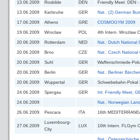
13.06.2009
Roskilde
DEN
Friendly Meet: DEN 
13.06.2009
Karlsruhe
GER
Nat.: (2) German Bu
17.06.2009
Athens
GRE
COSMOGYM 2009
19.06.2009
Wroclaw
POL
4th Intern. Wrozlaw 
20.06.2009
Rotterdam
NED
Nat.: Dutch National
20.06.2009
Brno
CZE
Nat.: Czech Nationa
20.06.2009
Suhl
GER
Waffenschmiede-Pok
20.06.2009
Berlin
GER
Nat.: Berliner Bärch
20.06.2009
Wuppertal
GER
Schwebebahn-Pokal 
24.06.2009
Spergau
GER
Int. Friendly Meet,
24.06.2009
Nat.: Norwegian Lan
26.06.2009
Pescara
ITA
16th MEDITERRANE
Luxembourg-
27.06.2009
LUX
10th Intern. FLGym
City
Nat.: Österreichische