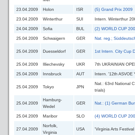
23.04.2009
Holon
ISR
(5) Grand Prix 2009
23.04.2009
Winterthur
SUI
Intern. Winterthur 2
24.04.2009
Sofia
BUL
(2) WORLD CUP 2009 
25.04.2009
Schwaigern
GER
Nat. reg.; Süddeutsc
25.04.2009
Duesseldorf
GER
1st Intern. City Cup
25.04.2009
Illiechevsky
UKR
7th UKRAINIAN OPE
25.04.2009
Innsbruck
AUT
Intern. '12th ASVOE
Nat.: 63rd National
25.04.2009
Tokyo
JPN
trials)
Hamburg-
25.04.2009
GER
Nat.: (1) German Bu
Wedel
25.04.2009
Maribor
SLO
(4) WORLD CUP 20
Norfolk,
27.04.2009
USA
'Virginia Arts Festiva
Virginia