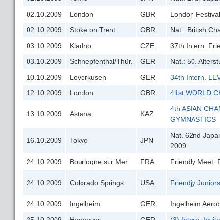
02.10.2009
London
GBR
London Festiva
02.10.2009
Stoke on Trent
GBR
Nat.: British C
03.10.2009
Kladno
CZE
37th Intern. Fr
03.10.2009
Schnepfenthal/Thür.
GER
Nat.: 50. Alters
10.10.2009
Leverkusen
GER
34th Intern. 
12.10.2009
London
GBR
41st WORLD C
4th ASIAN CH
13.10.2009
Astana
KAZ
GYMNASTICS
Nat. 62nd Japa
16.10.2009
Tokyo
JPN
2009
24.10.2009
Bourlogne sur Mer
FRA
Friendly Meet:
24.10.2009
Colorado Springs
USA
Friendjy Junio
24.10.2009
Ingelheim
GER
Ingelheim Aerob
25.10.2009
Hannover
GER
(3) Intern. Invi