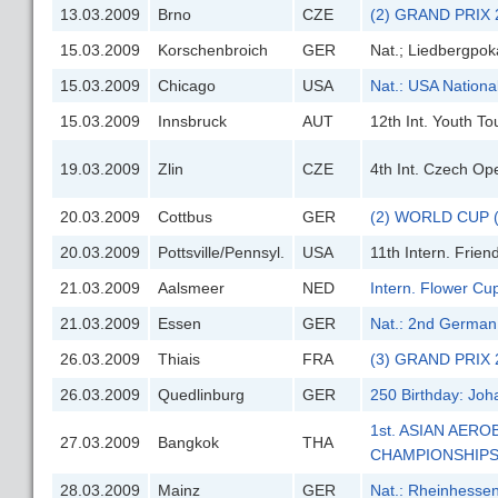
13.03.2009
Brno
CZE
(2) GRAND PRIX 
15.03.2009
Korschenbroich
GER
Nat.; Liedbergpoka
15.03.2009
Chicago
USA
Nat.: USA Nation
15.03.2009
Innsbruck
AUT
12th Int. Youth T
19.03.2009
Zlin
CZE
4th Int. Czech O
20.03.2009
Cottbus
GER
(2) WORLD CUP (B)
20.03.2009
Pottsville/Pennsyl.
USA
11th Intern. Frien
21.03.2009
Aalsmeer
NED
Intern. Flower Cu
21.03.2009
Essen
GER
Nat.: 2nd German
26.03.2009
Thiais
FRA
(3) GRAND PRIX 
26.03.2009
Quedlinburg
GER
250 Birthday: Jo
1st. ASIAN AER
27.03.2009
Bangkok
THA
CHAMPIONSHIP
28.03.2009
Mainz
GER
Nat.: Rheinhessen