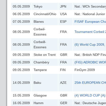
05.05.2009
Tokyo
JPN
Nat.: WCh Secondary
06.05.2009
Cincinnati/Ohio
USA
Nat.: National Juni
07.05.2009
Blanes
ESP
FISAF European Ch
Corbeil-
08.05.2009
FRA
Tournament Corbeil 
Essones
Corbeill-
08.05.2009
FRA
(6) World Cup 2009, 
Essones
09.05.2009
Stoke on Trent
GBR
Nat.: British NDP Fin
09.05.2009
Chambèry
FRA
(FIG) AEROBIC WOR
09.05.2009
Tampere
FIN
FinGym 2009
14.05.2009
Baku
AZE
25th EUROPEAN CH
15.05.2009
Glasgow
GBR
(4) WORLD CUP (A):
16.05.2009
Hamm
GER
Nat.: Deutsche Juge