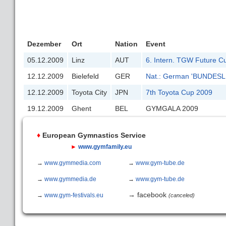
Dezember
Ort
Nation
Event
05.12.2009
Linz
AUT
6. Intern. TGW Future C
12.12.2009
Bielefeld
GER
Nat.: German 'BUNDESL
12.12.2009
Toyota City
JPN
7th Toyota Cup 2009
19.12.2009
Ghent
BEL
GYMGALA 2009
♦
European Gymnastics Service
►
www.gymfamily.eu
→
www.gymmedia.com
→
www.gym-tube.de
→
www.gymmedia.de
→
www.gym-tube.de
→ facebook
→
www.gym-festivals.eu
(canceled)