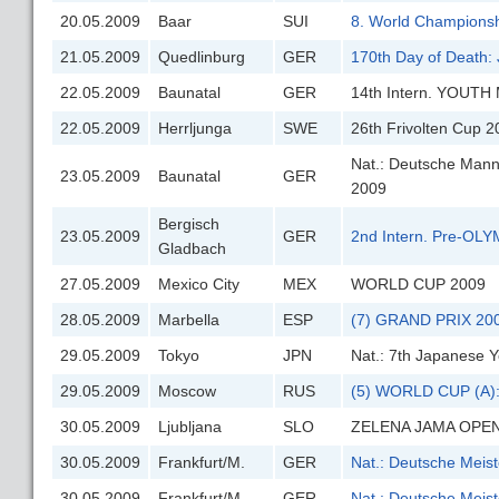
20.05.2009
Baar
SUI
8. World Champions
21.05.2009
Quedlinburg
GER
170th Day of Death:
22.05.2009
Baunatal
GER
14th Intern. YOUT
22.05.2009
Herrljunga
SWE
26th Frivolten Cup 
Nat.: Deutsche Mann
23.05.2009
Baunatal
GER
2009
Bergisch
23.05.2009
GER
2nd Intern. Pre-O
Gladbach
27.05.2009
Mexico City
MEX
WORLD CUP 2009
28.05.2009
Marbella
ESP
(7) GRAND PRIX 20
29.05.2009
Tokyo
JPN
Nat.: 7th Japanese 
29.05.2009
Moscow
RUS
(5) WORLD CUP (A): I
30.05.2009
Ljubljana
SLO
ZELENA JAMA OPEN
30.05.2009
Frankfurt/M.
GER
Nat.: Deutsche Meis
30.05.2009
Frankfurt/M.
GER
Nat.: Deutsche Meis