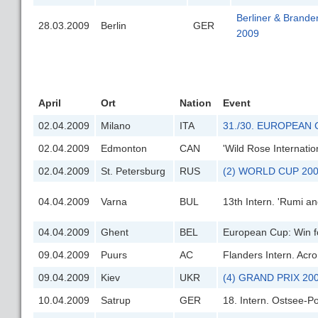
Berliner & Brande
28.03.2009
Berlin
GER
2009
April
Ort
Nation
Event
02.04.2009
Milano
ITA
31./30. EUROPEAN
02.04.2009
Edmonton
CAN
'Wild Rose Internati
02.04.2009
St. Petersburg
RUS
(2) WORLD CUP 2009
04.04.2009
Varna
BUL
13th Intern. 'Rumi a
04.04.2009
Ghent
BEL
European Cup: Win fo
09.04.2009
Puurs
AC
Flanders Intern. Acr
09.04.2009
Kiev
UKR
(4) GRAND PRIX 20
10.04.2009
Satrup
GER
18. Intern. Ostsee-P