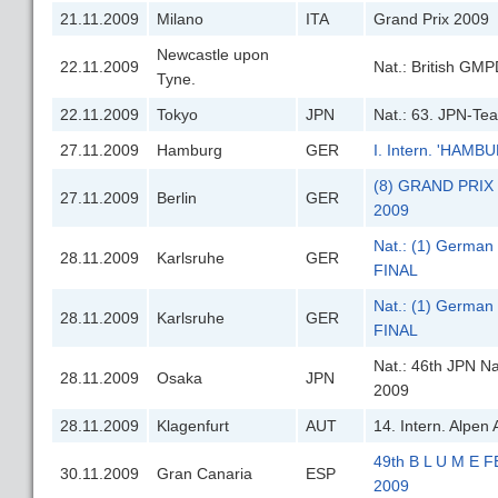
21.11.2009
Milano
ITA
Grand Prix 2009
Newcastle upon
22.11.2009
Nat.: British GM
Tyne.
22.11.2009
Tokyo
JPN
Nat.: 63. JPN-Te
27.11.2009
Hamburg
GER
I. Intern. 'HAM
(8) GRAND PRIX F
27.11.2009
Berlin
GER
2009
Nat.: (1) German
28.11.2009
Karlsruhe
GER
FINAL
Nat.: (1) Germa
28.11.2009
Karlsruhe
GER
FINAL
Nat.: 46th JPN N
28.11.2009
Osaka
JPN
2009
28.11.2009
Klagenfurt
AUT
14. Intern. Alpen
49th B L U M E 
30.11.2009
Gran Canaria
ESP
2009