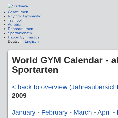
Gerätturnen
Rhythm. Gymnastik
Trampolin
Aerobic
Rhönradturnen
Sportakrobatik
Happy Gymnastics
Deutsch
Englisch
World GYM Calendar - all
Sportarten
< back to overview (Jahresübersicht
2009
January
-
February
-
March
-
April
-