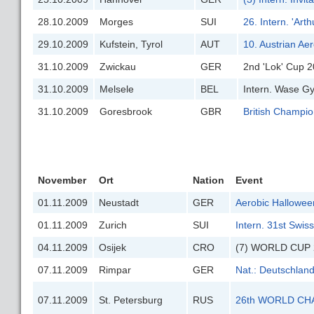
28.10.2009
Morges
SUI
26. Intern. 'Ar
29.10.2009
Kufstein, Tyrol
AUT
10. Austrian Ae
31.10.2009
Zwickau
GER
2nd 'Lok' Cup 
31.10.2009
Melsele
BEL
Intern. Wase G
31.10.2009
Goresbrook
GBR
British Champi
November
Ort
Nation
Event
01.11.2009
Neustadt
GER
Aerobic Hallowe
01.11.2009
Zurich
SUI
Intern. 31st Swi
04.11.2009
Osijek
CRO
(7) WORLD CUP 2
07.11.2009
Rimpar
GER
Nat.: Deutschlan
07.11.2009
St. Petersburg
RUS
26th WORLD CH