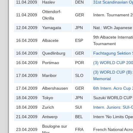
11.04.2009
Haslev
DEN
31st Scandinavian 
Ottendorf-
11.04.2009
GER
Intern. Tournament 
Okrilla
12.04.2009
Yamagata
JPN
Nat.: WCh Japanese 
9th Albacete Intern
16.04.2009
Albacete
ESP
Tournament
16.04.2009
Quedlinburg
GER
Fachtagung Sektion 
16.04.2009
Portimao
POR
(3) WORLD CUP 20
(3) WORLD CUP (B): 
17.04.2009
Maribor
SLO
Memorial
17.04.2009
Albershausen
GER
6th Intern. Acro Cup
18.04.2009
Tokyo
JPN
Suzuki WORLD CUP
18.04.2009
Zurich
SUI
Intern. Juniors: SU
21.04.2009
Antwerp
BEL
Intern 'No Limits Op
Boulogne sur
23.04.2009
FRA
French National Acr
Mer