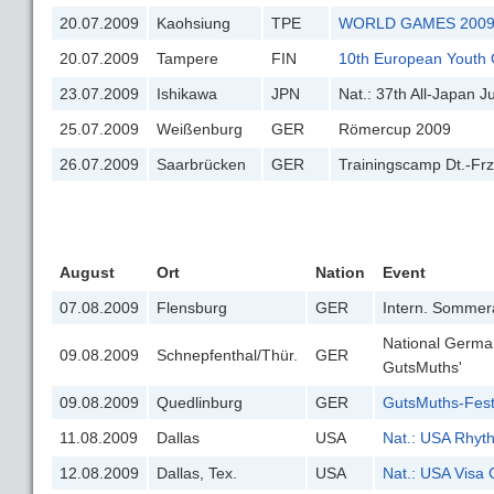
20.07.2009
Kaohsiung
TPE
WORLD GAMES 200
20.07.2009
Tampere
FIN
10th European Youth 
23.07.2009
Ishikawa
JPN
Nat.: 37th All-Japan 
25.07.2009
Weißenburg
GER
Römercup 2009
26.07.2009
Saarbrücken
GER
Trainingscamp Dt.-Fr
August
Ort
Nation
Event
07.08.2009
Flensburg
GER
Intern. Sommer
National Germa
09.08.2009
Schnepfenthal/Thür.
GER
GutsMuths'
09.08.2009
Quedlinburg
GER
GutsMuths-Fest
11.08.2009
Dallas
USA
Nat.: USA Rhyt
12.08.2009
Dallas, Tex.
USA
Nat.: USA Visa