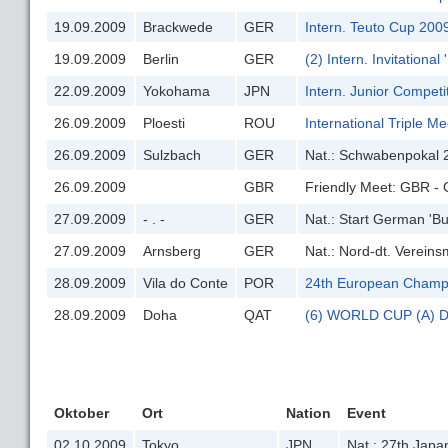
19.09.2009
Brackwede
GER
Intern. Teuto Cup 200
19.09.2009
Berlin
GER
(2) Intern. Invitation
22.09.2009
Yokohama
JPN
Intern. Junior Competi
26.09.2009
Ploesti
ROU
International Triple M
26.09.2009
Sulzbach
GER
Nat.: Schwabenpokal 
26.09.2009
GBR
Friendly Meet: GBR - 
27.09.2009
- . -
GER
Nat.: Start German 'B
27.09.2009
Arnsberg
GER
Nat.: Nord-dt. Verein
28.09.2009
Vila do Conte
POR
24th European Champ
28.09.2009
Doha
QAT
(6) WORLD CUP (A) D
Oktober
Ort
Nation
Event
02.10.2009
Tokyo
JPN
Nat.: 27th Jap