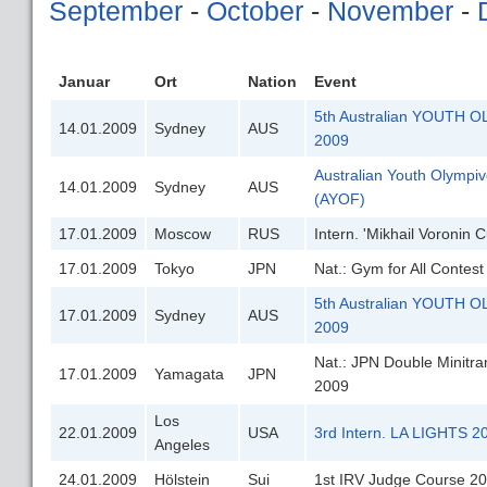
September
-
October
-
November
-
Januar
Ort
Nation
Event
5th Australian YOUTH O
14.01.2009
Sydney
AUS
2009
Australian Youth Olympiv
14.01.2009
Sydney
AUS
(AYOF)
17.01.2009
Moscow
RUS
Intern. 'Mikhail Voronin
17.01.2009
Tokyo
JPN
Nat.: Gym for All Contes
5th Australian YOUTH O
17.01.2009
Sydney
AUS
2009
Nat.: JPN Double Minit
17.01.2009
Yamagata
JPN
2009
Los
22.01.2009
USA
3rd Intern. LA LIGHTS 2
Angeles
24.01.2009
Hölstein
Sui
1st IRV Judge Course 2