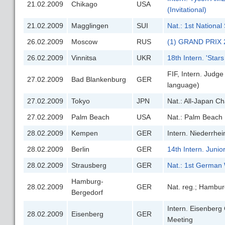
21.02.2009
Chikago
USA
(Invitational)
21.02.2009
Magglingen
SUI
Nat.: 1st National
26.02.2009
Moscow
RUS
(1) GRAND PRIX 
26.02.2009
Vinnitsa
UKR
18th Intern. 'Star
FIF, Intern. Judg
27.02.2009
Bad Blankenburg
GER
language)
27.02.2009
Tokyo
JPN
Nat.: All-Japan C
27.02.2009
Palm Beach
USA
Nat.: Palm Beach In
28.02.2009
Kempen
GER
Intern. Niederrhe
28.02.2009
Berlin
GER
14th Intern. Jun
28.02.2009
Strausberg
GER
Nat.: 1st German 
Hamburg-
28.02.2009
GER
Nat. reg.; Hambur
Bergedorf
Intern. Eisenberg 
28.02.2009
Eisenberg
GER
Meeting