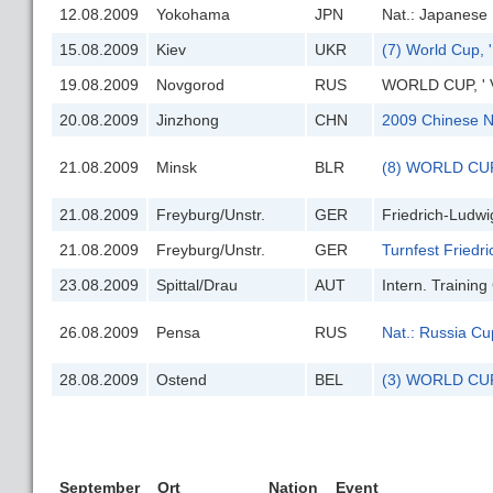
12.08.2009
Yokohama
JPN
Nat.: Japanese
15.08.2009
Kiev
UKR
(7) World Cup, 
19.08.2009
Novgorod
RUS
WORLD CUP, ' V
20.08.2009
Jinzhong
CHN
2009 Chinese N
21.08.2009
Minsk
BLR
(8) WORLD CUP 
21.08.2009
Freyburg/Unstr.
GER
Friedrich-Ludwi
21.08.2009
Freyburg/Unstr.
GER
Turnfest Friedr
23.08.2009
Spittal/Drau
AUT
Intern. Traini
26.08.2009
Pensa
RUS
Nat.: Russia C
28.08.2009
Ostend
BEL
(3) WORLD CUP &
September
Ort
Nation
Event