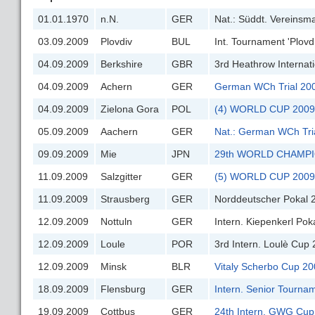
01.01.1970
n.N.
GER
Nat.: Süddt. Vereinsm
03.09.2009
Plovdiv
BUL
Int. Tournament 'Plovd
04.09.2009
Berkshire
GBR
3rd Heathrow Internati
04.09.2009
Achern
GER
German WCh Trial 20
04.09.2009
Zielona Gora
POL
(4) WORLD CUP 2009
05.09.2009
Aachern
GER
Nat.: German WCh Tri
09.09.2009
Mie
JPN
29th WORLD CHAMPI
11.09.2009
Salzgitter
GER
(5) WORLD CUP 2009
11.09.2009
Strausberg
GER
Norddeutscher Pokal 
12.09.2009
Nottuln
GER
Intern. Kiepenkerl Pok
12.09.2009
Loule
POR
3rd Intern. Loulè Cup
12.09.2009
Minsk
BLR
Vitaly Scherbo Cup 2
18.09.2009
Flensburg
GER
Intern. Senior Tourna
19.09.2009
Cottbus
GER
24th Intern. GWG Cup