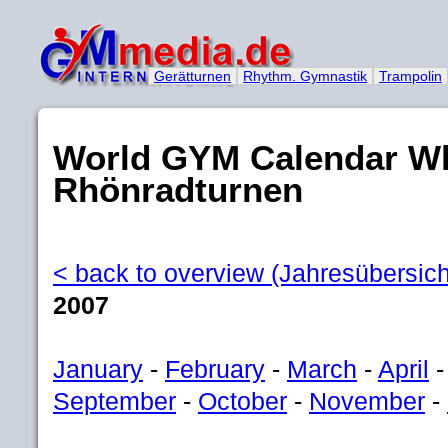
Gerätturnen
Rhythm. Gymnastik
Trampolin
World GYM Calendar Wh
Rhönradturnen
< back to overview (Jahresübersich
2007
January
-
February
-
March
-
April
September
-
October
-
November
-