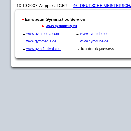
13.10.2007
Wuppertal
GER
46. DEUTSCHE MEISTERSCHA
♦
European Gymnastics Service
►
www.gymfamily.eu
→
www.gymmedia.com
→
www.gym-tube.de
→
www.gymmedia.de
→
www.gym-tube.de
→ facebook
→
www.gym-festivals.eu
(canceled)