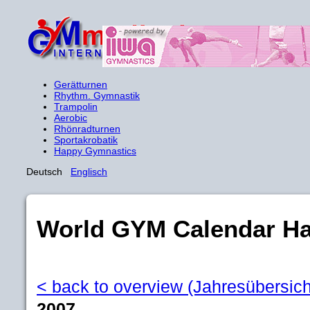
Gerätturnen
Rhythm. Gymnastik
Trampolin
Aerobic
Rhönradturnen
Sportakrobatik
Happy Gymnastics
Deutsch
Englisch
World GYM Calendar H
< back to overview (Jahresübersich
2007