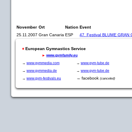
November
Ort
Nation
Event
25.11.2007
Gran Canaria
ESP
47. Festival BLUME GRAN 
♦
European Gymnastics Service
►
www.gymfamily.eu
→
www.gymmedia.com
→
www.gym-tube.de
→
www.gymmedia.de
→
www.gym-tube.de
→ facebook
→
www.gym-festivals.eu
(canceled)