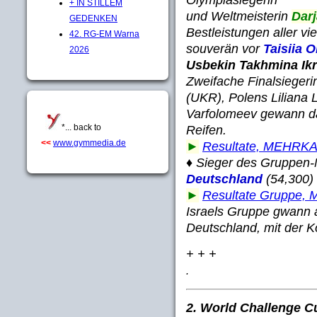
+ IN STILLEM
und Weltmeisterin
Dar
GEDENKEN
Bestleistungen aller v
42. RG-EM Warna
souverän vor
Taisiia 
2026
Usbekin Takhmina Ik
Zweifache Finalsiegeri
(UKR), Polens Liliana 
Varfolomeev gewann da
*... back to
Reifen.
<<
www.gymmedia.de
►
Resultate, MEHRK
♦ Sieger des Gruppen
Deutschland
(54,300)
►
Resultate Gruppe
Israels Gruppe gwann a
Deutschland, mit der 
+ + +
.
2. World Challenge C