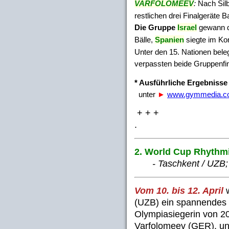
VARFOLOMEEV
:
Nach Silb
restlichen drei Finalgeräte B
Die Gruppe
Israel
gewann d
Bälle,
Spanien
siegte im Ko
Unter den 15. Nationen bel
verpassten beide Gruppenfin
* Ausführliche Ergebnisse
unter
►
www.gymmedia.c
+ + +
.
2. World Cup Rhythm
- Taschkent / UZB; 1
Vom 10. bis 12. April
w
(UZB) ein spannendes 
Olympiasiegerin von 2
Varfolomeev (GER), un