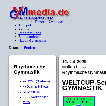
Gerätturnen
Rhythm. Gymnastik
Trampolin
Aerobic
Rhönradturnen
Sportakrobatik
Happy Gymnastics
Deutsch
Englisch
12. Juli 2026
Rhythmische
Mailand, ITA
Gymnastik
Rhythmische Gymnasti
WELTCUP-Ser
♦♦ HOME (Startseite)
GYMNASTIK
♦♦ Gymnastik-News
→ GYMbörse
♦ RG-Weltkalender
2025