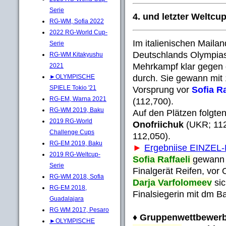
Serie
4. und letzter Weltcu
RG-WM, Sofia 2022
2022 RG-World Cup-
Im italienischen Mailan
Serie
Deutschlands Olympia
RG-WM Kitakyushu
Mehrkampf klar gegen d
2021
durch. Sie gewann mit
►OLYMPISCHE
SPIELE Tokio '21
Vorsprung vor
Sofia Ra
RG-EM, Warna 2021
(112,700).
RG-WM 2019, Baku
Auf den Plätzen folgte
2019 RG-World
Onofriichuk
(UKR; 11
Challenge Cups
112,050).
RG-EM 2019, Baku
►
Ergebniise EINZ
2019 RG-Weltcup-
Sofia Raffaeli
gewann 
Serie
Finalgerät Reifen, vor 
RG-WM 2018, Sofia
Darja Varfolomeev
sic
RG-EM 2018,
Finalsiegerin mit dm 
Guadalajara
RG WM 2017, Pesaro
♦ Gruppenwettbewerb
►OLYMPISCHE