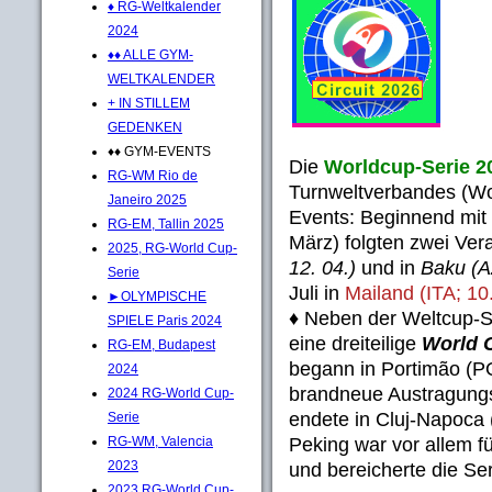
♦ RG-Weltkalender
2024
♦♦ ALLE GYM-
WELTKALENDER
+ IN STILLEM
GEDENKEN
♦♦ GYM-EVENTS
Die
Worldcup-Serie 
RG-WM Rio de
Turnweltverbandes (Wo
Janeiro 2025
Events: Beginnend mit
RG-EM, Tallin 2025
März) folgten zwei Vera
2025, RG-World Cup-
12. 04.)
und in
Baku (AZ
Serie
Juli in
Mailand (ITA; 10.
►OLYMPISCHE
♦ Neben der Weltcup-S
SPIELE Paris 2024
eine dreiteilige
World 
RG-EM, Budapest
begann in Portimão (PO
2024
brandneue Austragungss
2024 RG-World Cup-
endete in Cluj-Napoca
Serie
Peking war vor allem fü
RG-WM, Valencia
2023
und bereicherte die Se
2023 RG-World Cup-