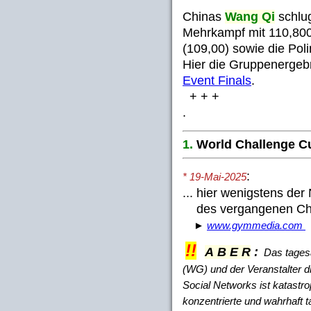
Chinas
Wang Qi
schlu
Mehrkampf mit 110,80
(109,00) sowie die Pol
Hier die Gruppenergebn
Event Finals
.
+ + +
.
1.
World Challenge C
:
* 19-Mai-2025
... hier wenigstens der
des vergangenen Ch
►
www.gymmedia.com
!!
A B E R
:
Das tagesak
(WG) und der Veranstalter d
Social Networks ist katastrop
konzentrierte und wahrhaft 