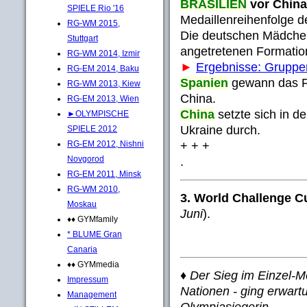
BRASILIEN
vor China
SPIELE Rio '16
Medaillenreihenfolge
RG-WM 2015,
Die deutschen Mädchen
Stuttgart
angetretenen Formatio
RG-WM 2014, Izmir
►
Ergebnisse: Grup
RG-EM 2014, Baku
Spanien
gewann das Fin
RG-WM 2013, Kiew
China.
RG-EM 2013, Wien
China
setzte sich in 
►OLYMPISCHE
Ukraine durch.
SPIELE 2012
+ + +
RG-EM 2012, Nishni
Novgorod
.
RG-EM 2011, Minsk
RG-WM 2010,
3. World Challenge C
Moskau
Juni
).
♦♦ GYMfamily
* BLUME Gran
Canaria
♦♦ GYMmedia
♦ Der Sieg im Einzel-M
Impressum
Nationen - ging erwar
Management
Olympiasiegerin