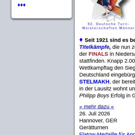
♦♦♦
♦
Seit 1921 sind es b
Titelkämpfe
,
die nun 
der
FINALS
in Nieders
stattfinden. Knapp 2.0
Wettkampftag den Sieg 
Deutschland eingebürg
STELMAKH
, der bere
in der Lausitz wohnt 
Philipp Boys
Erfolg in 
» mehr dazu «
26. Juli 2026
Hannover, GER
Gerätturnen
Flatow-Medaille für An