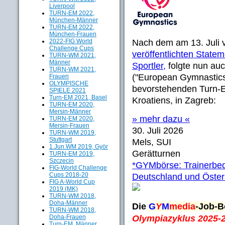
Liverpool
TURN-EM 2022,
München-Männer
TURN-EM 2022,
München-Frauen
2022-FIG World
Nach dem am 13. Juli
Challenge Cups
veröffentlichten Statem
TURN-WM 2021,
Männer
Sportler,
folgte nun au
TURN-WM 2021,
("European Gymnastic
Frauen
OLYMPISCHE
bevorstehenden Turn-E
SPIELE 2021
Turn-EM 2021, Basel
Kroatiens, in Zagreb:
TURN-EM 2020,
Mersin-Männer
» mehr dazu «
TURN-EM 2020,
Mersin-Frauen
30. Juli 2026
TURN-WM 2019,
Stuttgart
Mels, SUI
1.Jun.WM 2019, Györ
Gerätturnen
TURN-EM 2019,
Szczecin
*GYMbörse: Trainerbed
FIG-World Challenge
Cups 2018-20
Deutschland und Öster
FIG A-World Cup
2019 (MK)
TURN-WM 2018,
Doha-Männer
Die
G
Y
M
media
-Job-B
TURN-WM 2018,
Doha-Frauen
Olympiazyklus 2025-
Turn-EM, Männer