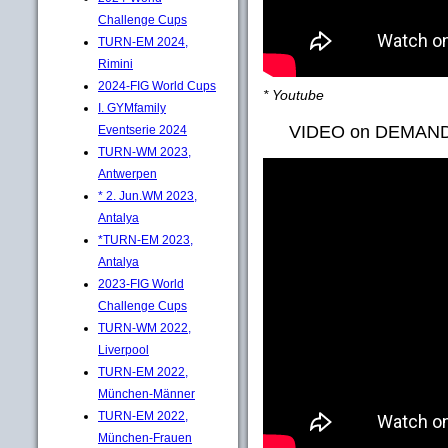
Challenge Cups
TURN-EM 2024,
Rimini
2024-FIG World Cups
* Youtube
I. GYMfamily
VIDEO on DEMAN
Eventserie 2024
TURN-WM 2023,
Antwerpen
* 2. Jun.WM 2023,
Antalya
*TURN-EM 2023,
Antalya
2023-FIG World
Challenge Cups
TURN-WM 2022,
Liverpool
TURN-EM 2022,
München-Männer
TURN-EM 2022,
München-Frauen