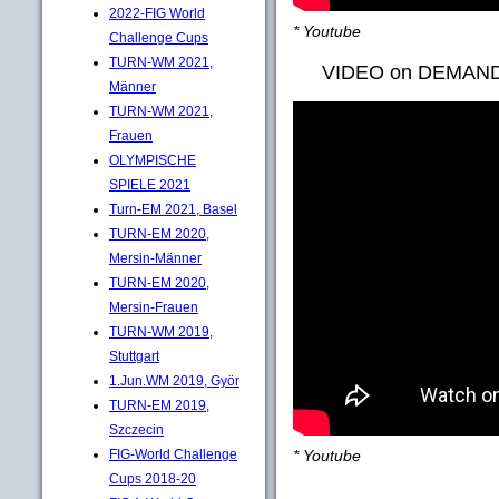
2022-FIG World
* Youtube
Challenge Cups
TURN-WM 2021,
VIDEO on DEMAN
Männer
TURN-WM 2021,
Frauen
OLYMPISCHE
SPIELE 2021
Turn-EM 2021, Basel
TURN-EM 2020,
Mersin-Männer
TURN-EM 2020,
Mersin-Frauen
TURN-WM 2019,
Stuttgart
1.Jun.WM 2019, Györ
TURN-EM 2019,
Szczecin
* Youtube
FIG-World Challenge
Cups 2018-20