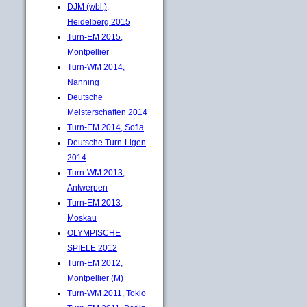
DJM (wbl.),
Heidelberg 2015
Turn-EM 2015,
Montpellier
Turn-WM 2014,
Nanning
Deutsche
Meisterschaften 2014
Turn-EM 2014, Sofia
Deutsche Turn-Ligen
2014
Turn-WM 2013,
Antwerpen
Turn-EM 2013,
Moskau
OLYMPISCHE
SPIELE 2012
Turn-EM 2012,
Montpellier (M)
Turn-WM 2011, Tokio