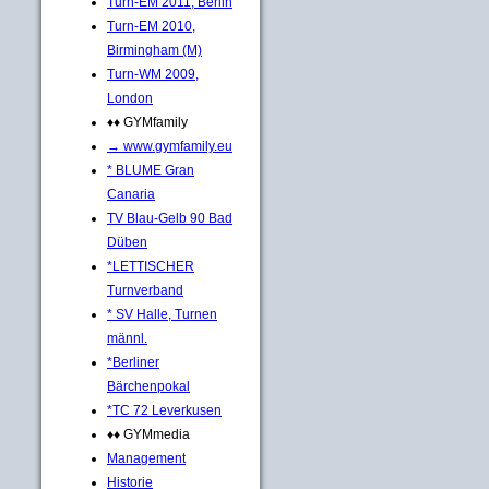
Turn-EM 2011, Berlin
Turn-EM 2010,
Birmingham (M)
Turn-WM 2009,
London
♦♦ GYMfamily
→ www.gymfamily.eu
* BLUME Gran
Canaria
TV Blau-Gelb 90 Bad
Düben
*LETTISCHER
Turnverband
* SV Halle, Turnen
männl.
*Berliner
Bärchenpokal
*TC 72 Leverkusen
♦♦ GYMmedia
Management
Historie