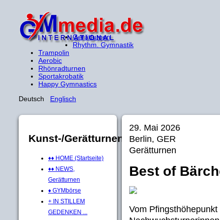
Gerätturnen
Rhythm. Gymnastik
Trampolin
Aerobic
Rhönradturnen
Sportakrobatik
Happy Gymnastics
Deutsch
Englisch
29. Mai 2026
Kunst-/Gerätturnen
Berlin, GER
Gerätturnen
♦♦ HOME (Startseite)
Best of Bärc
♦♦ NEWS,
Gerätturnen
♦ GYMbörse
+ IN STILLEM
Vom Pfingsthöhepunkt 
GEDENKEN ...