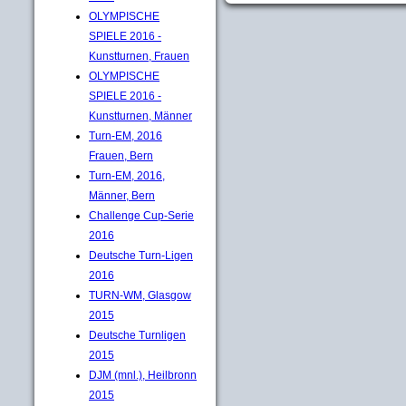
OLYMPISCHE
SPIELE 2016 -
Kunstturnen, Frauen
OLYMPISCHE
SPIELE 2016 -
Kunstturnen, Männer
Turn-EM, 2016
Frauen, Bern
Turn-EM, 2016,
Männer, Bern
Challenge Cup-Serie
2016
Deutsche Turn-Ligen
2016
TURN-WM, Glasgow
2015
Deutsche Turnligen
2015
DJM (mnl.), Heilbronn
2015